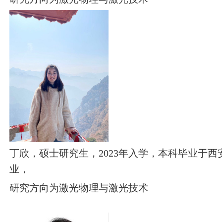
丁欣，硕士研究生，2023年入学，本科毕业于
业，
研究方向为激光物理与激光技术