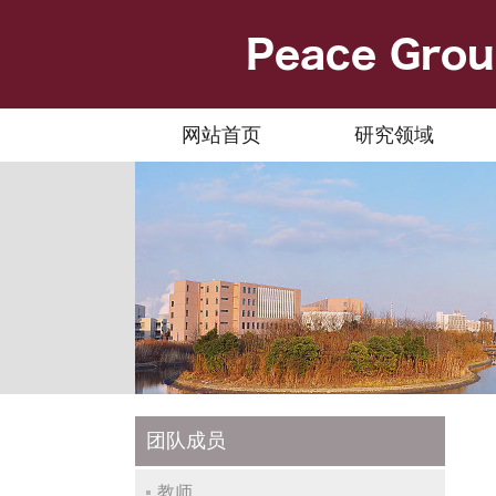
网站首页
研究领域
团队成员
教师