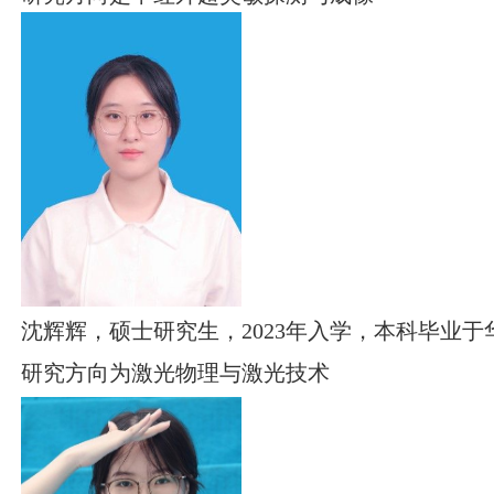
沈辉辉，硕士研究生，2023年入学，本科毕业
研究方向为激光物理与激光技术