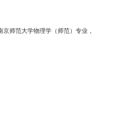
于南京师范大学物理学（师范）专业，